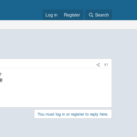
Log in
Register
Search
#1
？
谢
You must log in or register to reply here.